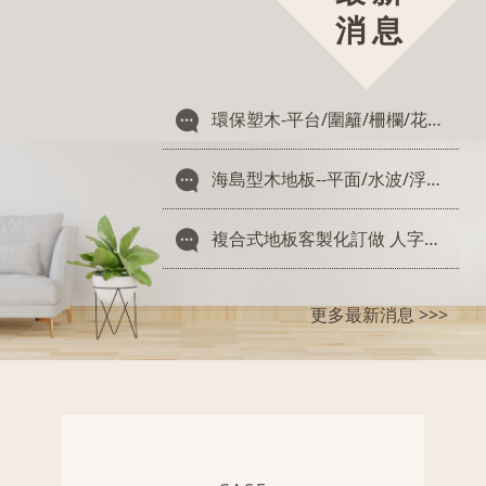
消息
環保塑木-平台/圍籬/柵欄/花架/格柵 客製化施工
海島型木地板--平面/水波/浮雕/手刮紋含施工即日起特價供應
複合式地板客製化訂做 人字型地板鋪設
更多最新消息 >>>