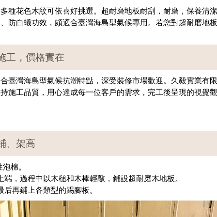
，多種花色木紋可依喜好挑選。超耐磨地板耐刮，耐磨，保養清
縫、防白蟻功效，頗適合臺灣海島型氣候專用。若您對超耐磨地
施工，價格實在
符合臺灣海島型氣候抗潮特點，深受裝修市場歡迎。久毅實業有
堅持施工品質，用心達成每一位客戶的需求，完工後呈現的視覺
鋪、架高
性泡棉。
的上端，過程中以木槌和木棒輕敲，鋪設超耐磨木地板。
，最后再鋪上各類型的踢腳板。