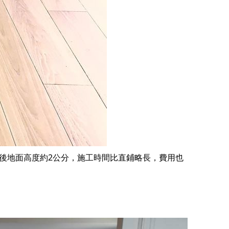
後地面高度約2公分，施工時間比直鋪略長，費用也