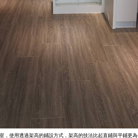
和室，使用透過架高的鋪設方式，架高的技法比起直鋪與平鋪更為