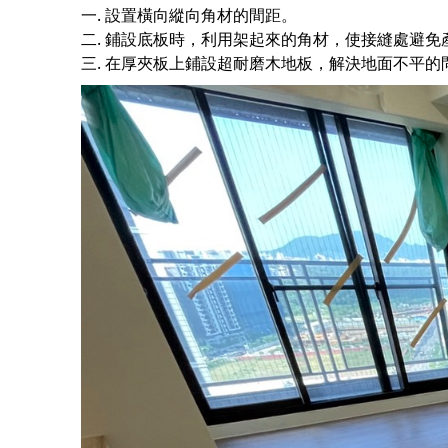
一. 設置橫向縱向角材的間距。
二. 鋪設底板時，利用架起來的角材，使接縫處避
三. 在厚夾板上鋪設超耐磨木地板，解決地面不平的