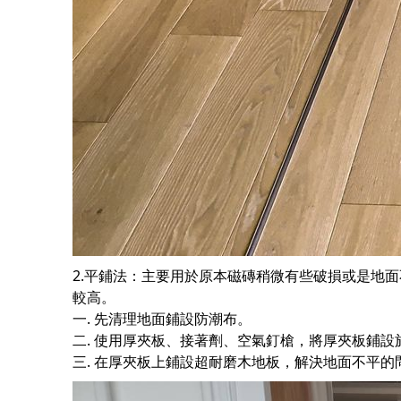
2.平鋪法：主要用於原本磁磚稍微有些破損或是地
較高。
一. 先清理地面鋪設防潮布。
二. 使用厚夾板、接著劑、空氣釘槍，將厚夾板鋪設
三. 在厚夾板上鋪設超耐磨木地板，解決地面不平的